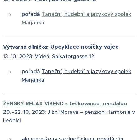
pořádá
Taneční, hudební a jazykový spolek
Marjánka
Upcyklace nosičky vajec
Výtvarná dílnička:
13. 10. 2023:
Vídeň, Salvatorgasse 12
pořádá
Taneční, hudební a jazykový spolek
Marjánka
ŽENSKÝ RELAX VÍKEND s tečkovanou mandalou
20.–22. 10. 2023: Jižní Morava – penzion Harmonie v
Lednici
akce pro ženy s odpočinkem, povídáním,