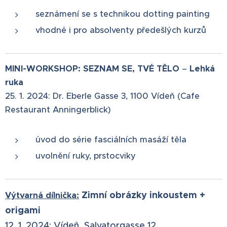
seznámení se s technikou dotting painting
vhodné i pro absolventy předešlých kurzů
MINI-WORKSHOP: SEZNAM SE, TVÉ TĚLO
–⁠⁠⁠⁠⁠⁠
Lehká
ruka
25. 1. 2024: Dr. Eberle Gasse 3, 1100 Vídeň (Cafe
Restaurant Anningerblick)
úvod do série fasciálních masáží těla
uvolnění ruky, prstocviky
Zimní obrázky inkoustem +
Výtvarná dílnička:
origami
12
. 1. 2024:
Vídeň, Salvatorgasse 12