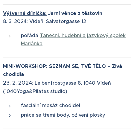
Výtvarná dílnička:
Jarní věnce z těstovin
8. 3. 2024: Vídeň, Salvatorgasse 12
pořádá
Taneční, hudební a jazykový spolek
Marjánka
MINI-WORKSHOP: SEZNAM SE, TVÉ TĚLO
–⁠⁠⁠⁠⁠⁠
Živá
chodidla
23. 2.
2024:
Leibenfrostgasse 8, 1040 Vídeň
(1040Yoga&Pilates studio)
fasciální masáž chodidel
práce se třemi body, oživení plosky