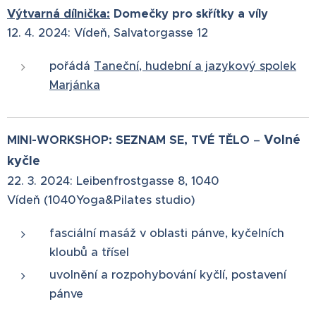
Výtvarná dílnička:
Domečky pro skřítky a víly
12. 4. 2024: Vídeň, Salvatorgasse 12
pořádá
Taneční, hudební a jazykový spolek
Marjánka
Volné
MINI-WORKSHOP: SEZNAM SE, TVÉ TĚLO
–⁠⁠⁠⁠⁠⁠
kyčle
22. 3. 2024: Leibenfrostgasse 8, 1040
Vídeň (1040Yoga&Pilates studio)
fasciální masáž v oblasti pánve, kyčelních
kloubů a třísel
uvolnění a rozpohybování kyčlí, postavení
pánve