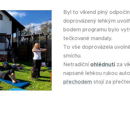
Byl to víkend plný odpočin
doprovázený lehkým uvolňo
bodem programu bylo vytvo
tečkované mandaly.
To vše doprovázela uvolně
smíchu.
ohlédnutí
Netradiční
za ví
napsané lehkou rukou aut
přechodem
stojí za přečte