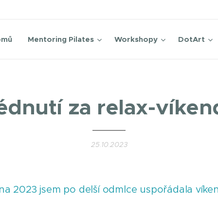
omů
Mentoring Pilates
Workshopy
DotArt
édnutí za relax-víke
25.10.2023
jna 2023 jsem po delší odmlce uspořádala víke