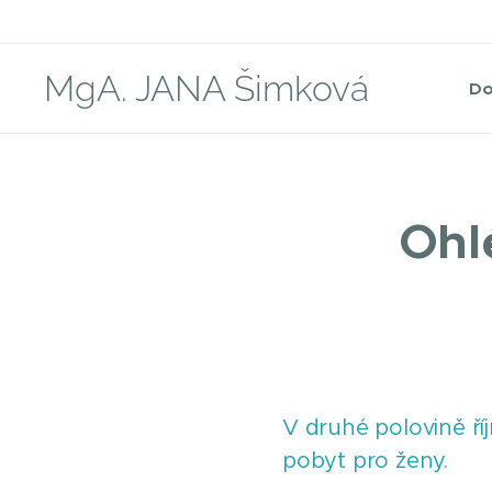
MgA. JANA Šimková
D
Ohl
V druhé polovině ří
pobyt pro ženy.