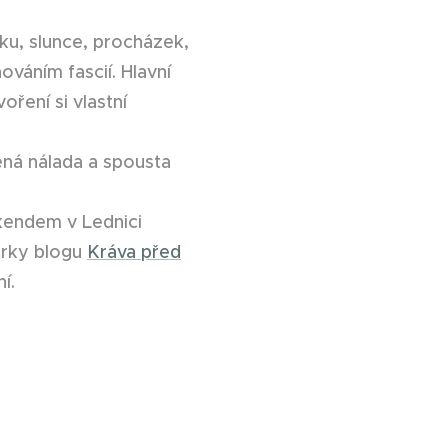
ku, slunce, procházek,
váním fascií. Hlavní
ření si vlastní
ná nálada a spousta
kendem v Lednici
orky blogu
Kráva před
ní.