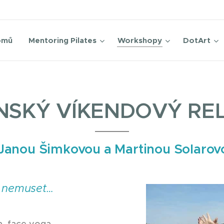
omů
Mentoring Pilates
Workshopy
DotArt
NSKÝ VÍKENDOVÝ RE
 Janou Šimkovou a Martinou Solarov
c nemuset…