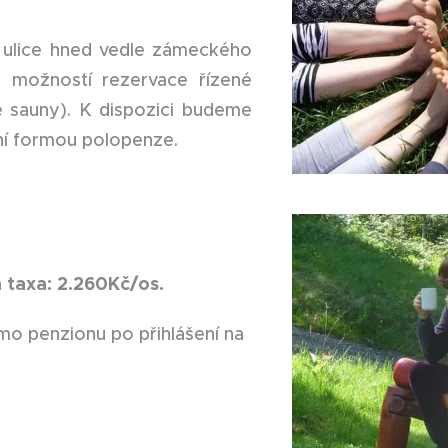
é ulice hned vedle zámeckého
(s možností rezervace řízené
vě sauny). K dispozici budeme
ní formou polopenze.
 taxa: 2.260Kč/os.
ímo penzionu po přihlášení na