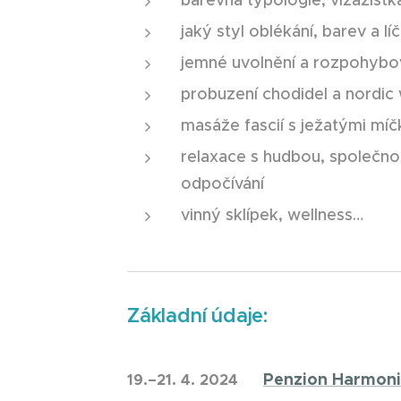
barevná typologie, vizážistk
jaký styl oblékání, barev a lí
jemné uvolnění a rozpohybo
probuzení chodidel a nordic 
masáže fascií s ježatými míč
relaxace s hudbou, společnos
odpočívání
vinný sklípek, wellness…
Základní údaje:
Penzion Harmon
19.–21. 4. 2024