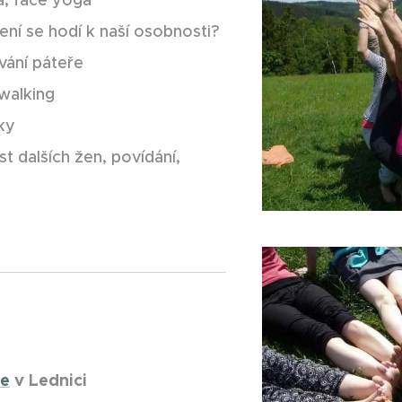
a, face yoga
čení se hodí k naší osobnosti?
vání páteře
walking
ky
t dalších žen, povídání,
ie
v Lednici