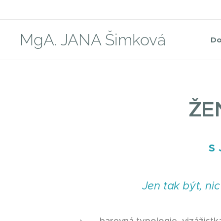
MgA. JANA Šimková
D
ŽE
s
Jen tak být, ni