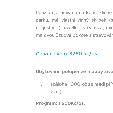
Penzion je umístěn na konci klidn
parku, má vlastní vinný sklípek 
degustace) a wellness (vířivka, d
mít dvoulůžkové pokoje a stravová
Cena celkem: 3760 kč/os
Ubytování, polopenze a pobytová
(záloha 1.000 kč se hradí př
akci)
Program: 1.500Kč/os.