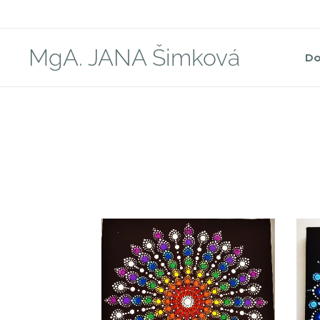
MgA. JANA Šimková
D