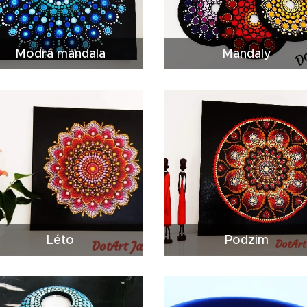
Modrá mandala
Mandaly
Léto
Podzim