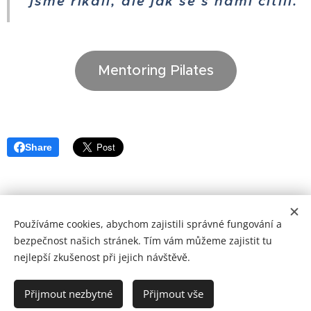
jsme říkali, ale jak se s námi cítili.
Mentoring Pilates
Share
Používáme cookies, abychom zajistili správné fungování a
© 2026 jana-simkova.cz Všechna práva vyhrazena.
bezpečnost našich stránek. Tím vám můžeme zajistit tu
nejlepší zkušenost při jejich návštěvě.
Zásady ochrany osobních údajů
• Impressum
Cookies
Jazyky
Přijmout nezbytné
Přijmout vše
Čeština
Deutsch