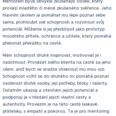
Mentorem bývá obvykle zkušenější člověk, který
provází mladšího či méně zkušeného svěřence. Jeho
hlavním úkolem je pomáhat mu lépe poznat sebe
sama, prohloubit své schopnosti a rozvinout svůj
potenciál. Můžeme si jej představit jako prototyp
moudrého přítele, ochránce a učitele, který pomáhá
překonat překážky na cestě.
Mám schopnost druhé inspirovat, motivovat je i
nadchnout. Provázet svého klienta na cestě za jeho
cílem, aniž bych se snažila vtisknout mu mou vizi.
Schopnost vcítit se do druhého mi pomáhá poznat
osobnost druhé osoby, její potřeby, bloky i talenty.
Ostatním ukazuji a otevírám jejich potenciál a
podporuji je v hledání jejich vlastní cesty a
autenticity. Provázím je na této cestě laskavě,
přátelsky, s empatií a pokorou. Ta je pro mentoring