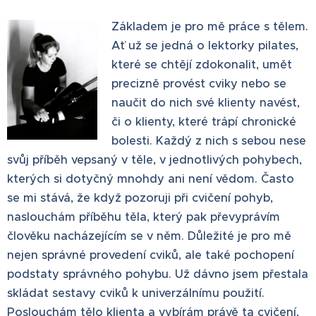
Základem je pro mě práce s tělem.
Ať už se jedná o lektorky pilates,
které se chtějí zdokonalit, umět
precizně provést cviky nebo se
naučit do nich své klienty navést,
či o klienty, které trápí chronické
bolesti. Každý z nich s sebou nese
svůj příběh vepsaný v těle, v jednotlivých pohybech,
kterých si dotyčný mnohdy ani není vědom. Často
se mi stává, že když pozoruji při cvičení pohyb,
naslouchám příběhu těla, který pak převyprávím
člověku nacházejícím se v něm. Důležité je pro mě
nejen správné provedení cviků, ale také pochopení
podstaty správného pohybu. Už dávno jsem přestala
skládat sestavy cviků k univerzálnímu použití.
Poslouchám tělo klienta a vybírám právě ta cvičení,