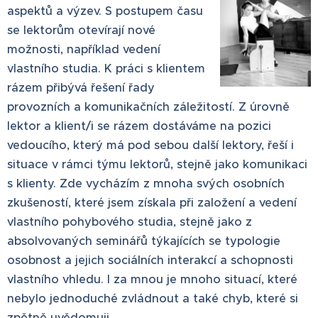
aspektů a výzev. S postupem času
se lektorům otevírají nové
možnosti, například vedení
vlastního studia. K práci s klientem
rázem přibývá řešení řady
provozních a komunikačních záležitostí. Z úrovně
lektor a klient/i se rázem dostáváme na pozici
vedoucího, který má pod sebou další lektory, řeší i
situace v rámci týmu lektorů, stejně jako komunikaci
s klienty. Zde vycházím z mnoha svých osobních
zkušeností, které jsem získala při založení a vedení
vlastního pohybového studia, stejně jako z
absolvovaných seminářů týkajících se typologie
osobnost a jejich sociálních interakcí a schopnosti
vlastního vhledu. I za mnou je mnoho situací, které
nebylo jednoduché zvládnout a také chyb, které si
zpětně uvědomuji.