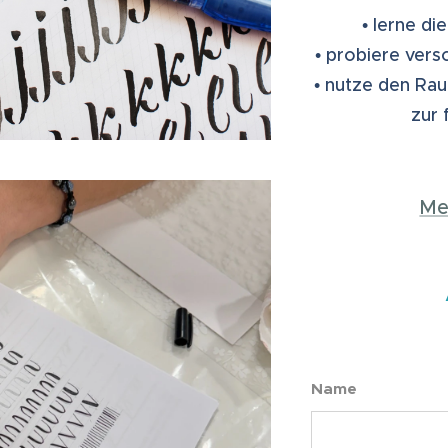
• lerne di
• probiere vers
• nutze den Rau
zur 
Me
Name