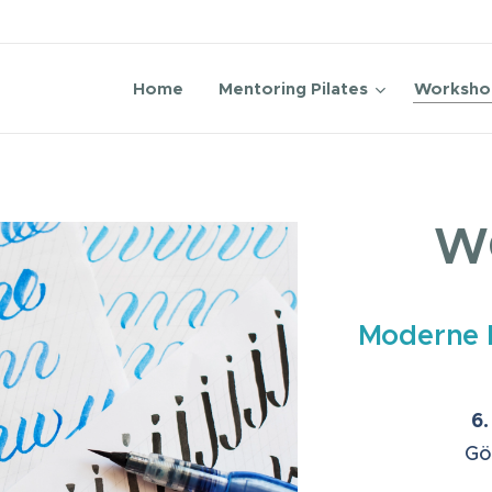
Home
Mentoring Pilates
Worksho
W
Moderne 
6.
Gö