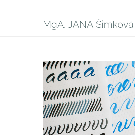
MgA. JANA Šimková